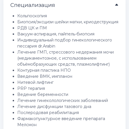
Специализация
Кольпоскопия
Биопсия/эксцизи шейки матки, криодеструкция
РДВ ЦК и ПМ
Вакуум-аспирация, пайпель-биопсия
Индивидуальный подбор гинекологического
пессария dr.Arabin
Лечение ГМП, стрессового недержания мочи
(медикаментозное, с использованием
объёмобразующих средств, плазмолифтинг)
Контурная пластика НПО
Введение ВМК, импланон
Нитевой лифтинг
PRP терапия
Ведение беременности
Лечение гинеколологических заболеваний
Лечение дисфункции тазового дна
Послеродовая реабилитация
Фармакопунктурное введение препарата
Мелсмон