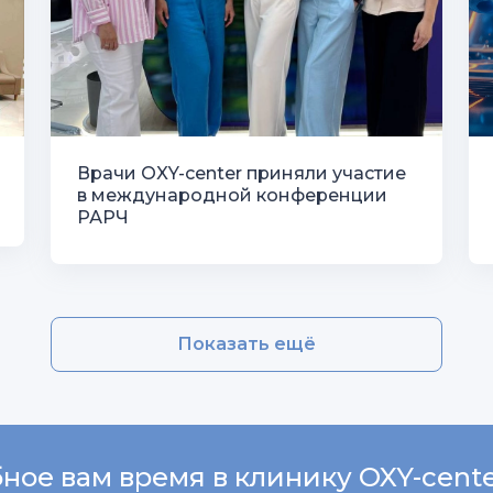
Врачи OXY-center приняли участие
в международной конференции
РАРЧ
Показать ещё
ное вам время в клинику OXY-cent