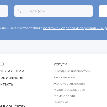
 данных в соответствии с
политикой обработки персональных д
КО
Услуги
ены и акции
Выездные диагностики
пециалисты
Репродукция
Женское здоровье
нтакты
Мужское здоровье
Маммология
Генетика
 в соц сетях