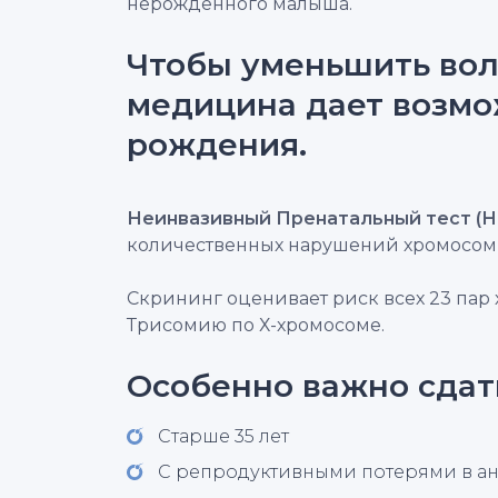
нерожденного малыша.
Чтобы уменьшить вол
медицина дает возмож
рождения.
Неинвазивный Пренатальный тест (
количественных нарушений хромосомн
Скрининг оценивает риск всех 23 пар 
Трисомию по Х-хромосоме.
Особенно важно сда
Старше 35 лет
С репродуктивными потерями в а