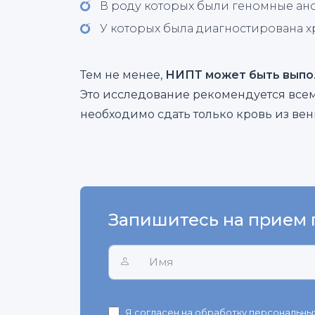
В роду которых были геномные ан
У которых была диагностирована 
Тем не менее,
НИПТ может быть выпол
Это исследование рекомендуется все
необходимо сдать только кровь из вен
Запишитесь на прием 
Я
согласен
на обработку персональных