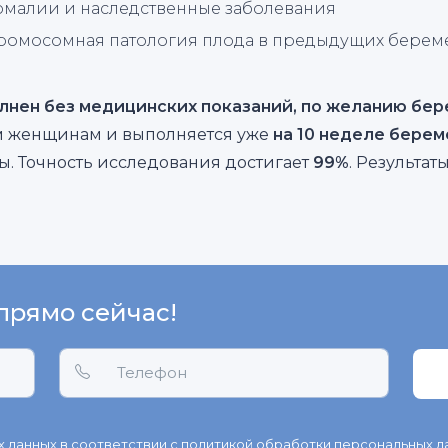
омалии и наследственные заболевания
хромосомная патология плода в предыдущих берем
нен без медицинских показаний, по желанию бе
м женщинам и выполняется уже
на 10 неделе бере
ы. Точность исследования достигает
99%
. Результат
прямо сейчас!
 данных в соответствии с
политикой обработки персональных д