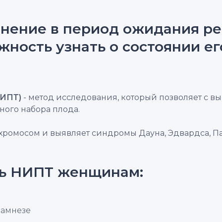
нение в период ожидания ре
ность узнать о состоянии ег
НИПТ)
- метод исследования, который позволяет с в
ого набора плода.
хромосом и выявляет синдромы Дауна, Эдвардса, Пат
ть НИПТ женщинам:
намнезе