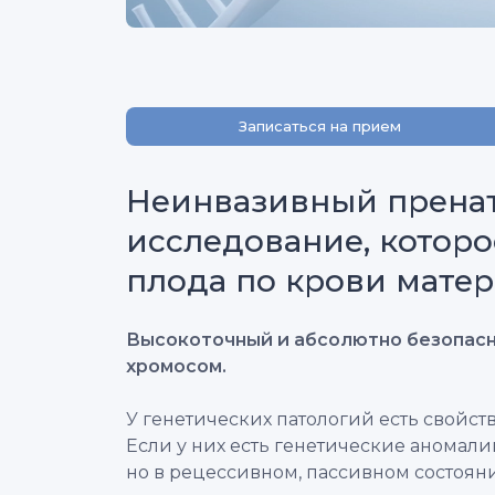
Записаться на прием
Неинвазивный пренат
исследование, котор
плода по крови матер
Высокоточный и абсолютно безопасны
хромосом.
У генетических патологий есть свойст
Если у них есть генетические аномалии
но в рецессивном, пассивном состояни