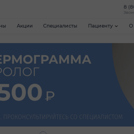
8 (8
Звон
ны
Акции
Специалисты
Пациенту
О