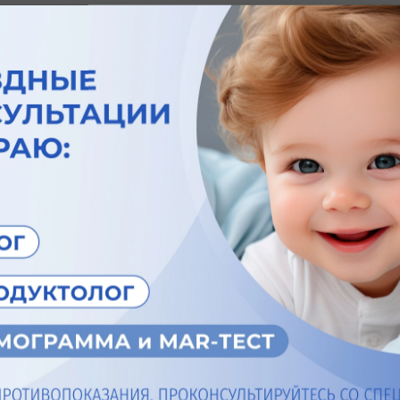
ом этапе
Опыт в
мые поставки
Регулярн
а и протезов,
обучение
 контроль качества
лечения
огии и
Персон
Личный м
направля
ика для постановки
програм
улярное обновления
гического парка
иденциальность
Компле
анных, запрет фото-
Командны
ритории клиники
диагност