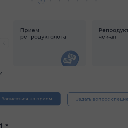
Прием
Репродук
репродуктолога
чек‑ап
и
Записаться на прием
Задать вопрос специ
и