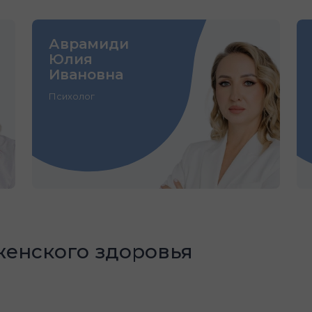
Аврамиди
Юлия
Ивановна
Психолог
женского здоровья