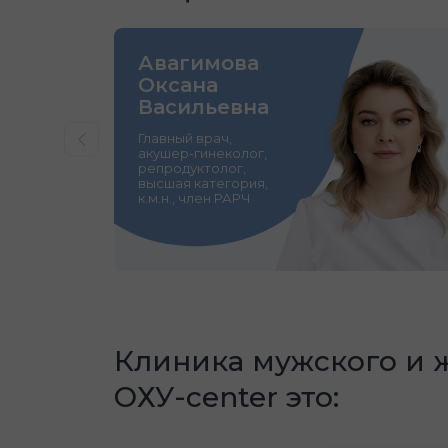
Авагимова
Оксана
Васильевна
Главный врач,
акушер-гинеколог,
репродуктолог,
высшая категория,
к.м.н., член РАРЧ
Клиника мужского и 
OХУ-center это: