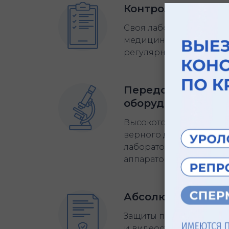
Контроль на кажд
Своя лаборатория, пря
медицинского материал
регулярный внутренний
Передовые технол
оборудование
Высокоточная диагност
верного диагноза, рег
лабораторного и хирур
аппаратов
Абсолютная конф
Защиты персональных д
и видеосъемки на тер