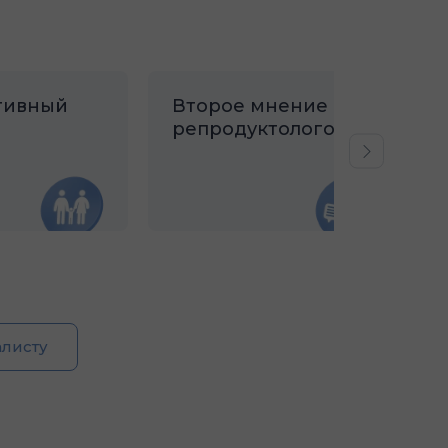
тивный
Второе мнение
репродуктологов
алисту