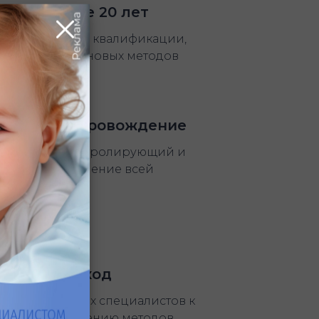
рачей более 20 лет
ое повышение квалификации,
 и внедрение новых методов
альное сопровождение
енеджер, контролирующий и
ющий вас в течение всей
мы ЭКО
ксный подход
й подход узких специалистов к
ике и определению методов