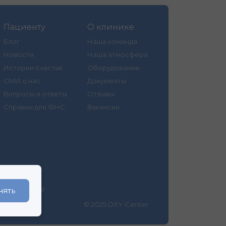
Пациенту
О клинике
Блог
Наша команда
Новости
Наша атмосфера
Истории счастья
Оборудование
СМИ о нас
Документы
Вопросы и ответы
Отзывы
Справки для ФНС
Вакансии
ормационный
нять
й
© 2025 OXY-Center