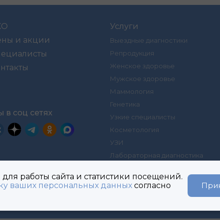
КО
Услуги
ены и акции
Выездные диагностики
пециалисты
Репродукция
Женское здоровье
нтакты
Мужское здоровье
Маммология
Генетика
 в соц сетях
Узкие специалисты
Косметология
УЗИ
Лабораторная диагностика
 для работы сайта и статистики посещений.
Размещенные данные носят инф
тку ваших персональных данных
согласно
При
рмация о проведении
характер
и не являются публичной оферто