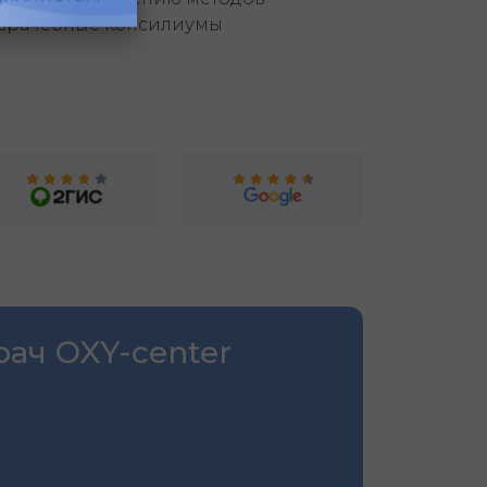
 врачебные консилиумы
рач OXY-center