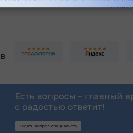
лечения,
ов
Есть вопросы – главный в
с радостью ответит!
Задать вопрос специалисту