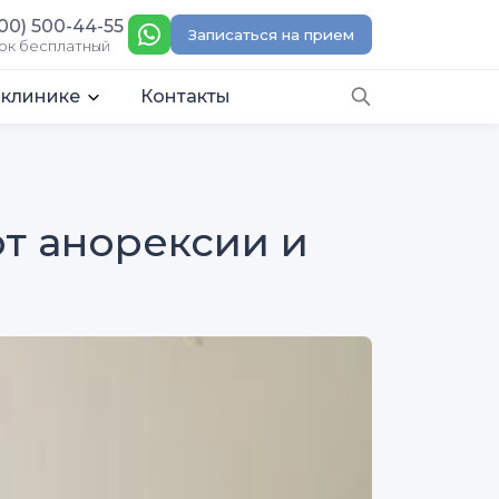
00) 500-44-55
Записаться на прием
ок бесплатный
 клинике
Контакты
т анорексии и