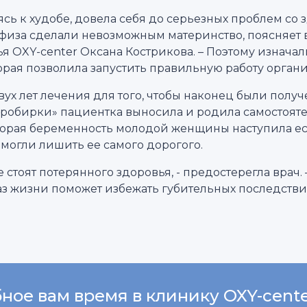
сь к худобе, довела себя до серьезных проблем со 
иза сделали невозможным материнство, поясняет в
я OXY-center Оксана Кострикова. – Поэтому изнача
орая позволила запустить правильную работу органи
ух лет лечения для того, чтобы наконец были полу
робирки» пациентка выносила и родила самостояте
вторая беременность молодой женщины наступила е
могли лишить ее самого дорогого.
 стоят потерянного здоровья, - предостерегла врач. 
аз жизни поможет избежать губительных последстви
ное вам время в клинику OXY-cent